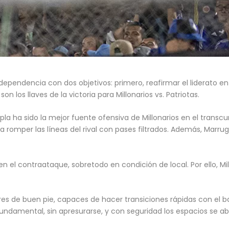
 Independencia con dos objetivos: primero, reafirmar el liderato e
on los llaves de la victoria para Millonarios vs. Patriotas.
 ha sido la mejor fuente ofensiva de Millonarios en el transcur
omper las líneas del rival con pases filtrados. Además, Marrugo 
n el contraataque, sobretodo en condición de local. Por ello, Mi
s de buen pie, capaces de hacer transiciones rápidas con el baló
ndamental, sin apresurarse, y con seguridad los espacios se abr