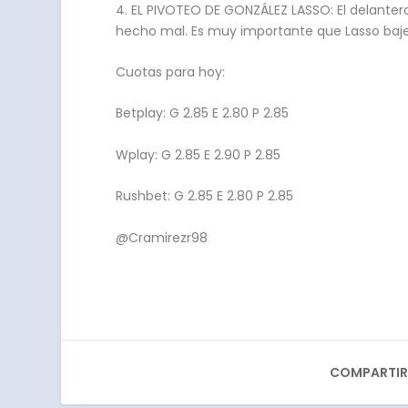
4. EL PIVOTEO DE GONZÁLEZ LASSO: El delantero
hecho mal. Es muy importante que Lasso baje 
Cuotas para hoy:
Betplay: G 2.85 E 2.80 P 2.85
Wplay: G 2.85 E 2.90 P 2.85
Rushbet: G 2.85 E 2.80 P 2.85
@Cramirezr98
COMPARTIR