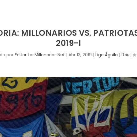
ORIA: MILLONARIOS VS. PATRIOTA
2019-I
ado por
Editor LosMillonarios.Net
|
Abr 13, 2019
|
Liga Águila
|
0
|