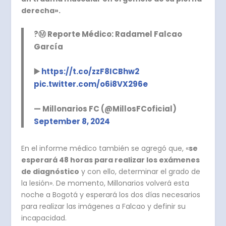
derecha».
?Ⓜ️ Reporte Médico: Radamel Falcao
García
▶️
https://t.co/zzF8ICBhw2
pic.twitter.com/o6i8VX296e
— Millonarios FC (@MillosFCoficial)
September 8, 2024
En el informe médico también se agregó que, «
se
esperará 48 horas para realizar los exámenes
de diagnóstico
y con ello, determinar el grado de
la lesión». De momento, Millonarios volverá esta
noche a Bogotá y esperará los dos días necesarios
para realizar las imágenes a Falcao y definir su
incapacidad.