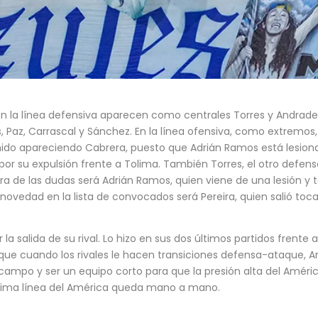
En la línea defensiva aparecen como centrales Torres y Andrad
tes, Paz, Carrascal y Sánchez. En la línea ofensiva, como extremo
enido apareciendo Cabrera, puesto que Adrián Ramos está lesion
 por su expulsión frente a Tolima. También Torres, el otro defens
tra de las dudas será Adrián Ramos, quien viene de una lesión y
ca novedad en la lista de convocados será Pereira, quien salió to
la salida de su rival. Lo hizo en sus dos últimos partidos frent
 que cuando los rivales le hacen transiciones defensa-ataque, 
 campo y ser un equipo corto para que la presión alta del Améric
última línea del América queda mano a mano.