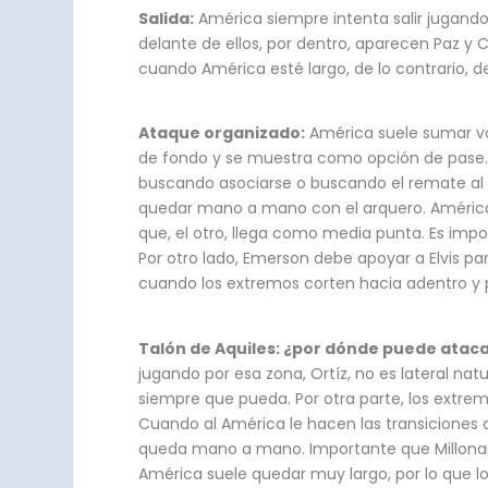
Salida:
América siempre intenta salir jugand
delante de ellos, por dentro, aparecen Paz y Ca
cuando América esté largo, de lo contrario, d
Ataque organizado:
América suele sumar var
de fondo y se muestra como opción de pase. 
buscando asociarse o buscando el remate al 
quedar mano a mano con el arquero. América vi
que, el otro, llega como media punta. Es impor
Por otro lado, Emerson debe apoyar a Elvis pa
cuando los extremos corten hacia adentro y
Talón de Aquiles: ¿por dónde puede ataca
jugando por esa zona, Ortíz, no es lateral n
siempre que pueda. Por otra parte, los extrem
Cuando al América le hacen las transiciones
queda mano a mano. Importante que Millonari
América suele quedar muy largo, por lo que l