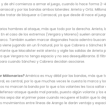
o y de ahí comienza a armar el juego, cuando lo hace forma 2-
rrascal y por las bandas ambos laterales: Arrieta y Ortiz. Millona
ebe tratar de bloquear a Carrascal, ya que desde él nace el jueg
ios hombres al ataque, más que todo por la derecha. Arrieta, lat
En el caso de los extremos (Vergara y Moreno) suelen arrancar
arco. También suelen marcar diagonales hacia adentro buscando 
ene jugando sin un 9 natural, por lo que Cabrera o Sánchez lle
tante que Macalister esté atento y vigile las salidas de Arrieta
ra que Vergara no tenga espacio y no sea desequilibrante. El filt
 para cuando Sánchez y Cabrera decidan asociarse.
r Millonarios?
América es muy débil por las bandas, más que tod
atural, es central, por lo que muchas veces le cuesta la marca 
os no marcan la banda por lo que a los volantes les toca saltar 
 defensa-ataque queda mal parado, puesto algún volante y los e
os sepa dar el primer pase cuando recupere el balón que lo de
os movimientos entre líneas de Arango le darán ventaja y espaci