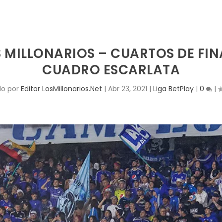
 MILLONARIOS – CUARTOS DE FINAL
CUADRO ESCARLATA
do por
Editor LosMillonarios.Net
|
Abr 23, 2021
|
Liga BetPlay
|
0
|