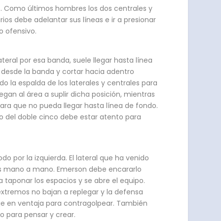
4. Como últimos hombres los dos centrales y
rios debe adelantar sus líneas e ir a presionar
o ofensivo.
eral por esa banda, suele llegar hasta línea
 desde la banda y cortar hacia adentro
la espalda de los laterales y centrales para
gan al área a suplir dicha posición, mientras
 para que no pueda llegar hasta línea de fondo.
ro del doble cinco debe estar atento para
o por la izquierda. El lateral que ha venido
y los mano a mano. Emerson debe encararlo
a taponar los espacios y se abre el equipo.
xtremos no bajan a replegar y la defensa
je en ventaja para contragolpear. También
o para pensar y crear.