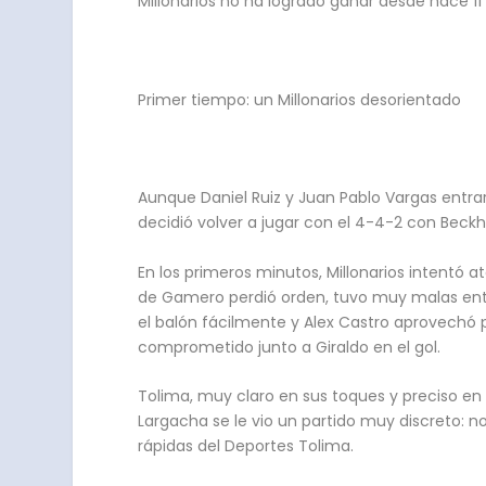
Millonarios no ha logrado ganar desde hace 11
Primer tiempo: un Millonarios desorientado
Aunque Daniel Ruiz y Juan Pablo Vargas entra
decidió volver a jugar con el 4-4-2 con Beck
En los primeros minutos, Millonarios intentó 
de Gamero perdió orden, tuvo muy malas entr
el balón fácilmente y Alex Castro aprovechó p
comprometido junto a Giraldo en el gol.
Tolima, muy claro en sus toques y preciso en 
Largacha se le vio un partido muy discreto: n
rápidas del Deportes Tolima.