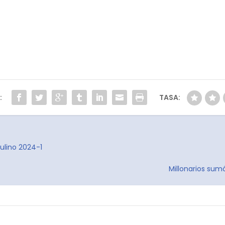
:
TASA:
ulino 2024-1
Millonarios sum