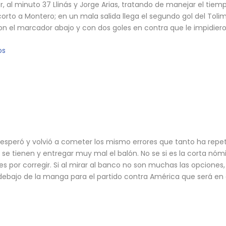
, al minuto 37 Llinás y Jorge Arias, tratando de manejar el tiemp
 corto a Montero; en un mala salida llega el segundo gol del Tol
con el marcador abajo y con dos goles en contra que le impidier
os
esesperó y volvió a cometer los mismo errores que tanto ha repet
 se tienen y entregar muy mal el balón.
No se si es la corta nóm
or corregir. Si al mirar al banco no son muchas las opciones, ¿
ebajo de la manga para el partido contra América que será e