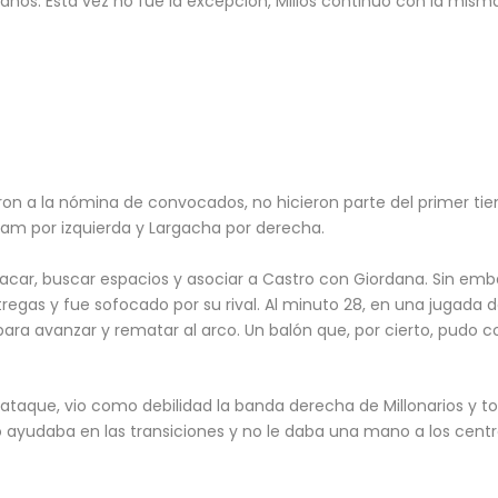
 años. Esta vez no fue la excepción, Millos continuó con la mis
ron a la nómina de convocados, no hicieron parte del primer tie
ham por izquierda y Largacha por derecha.
atacar, buscar espacios y asociar a Castro con Giordana. Sin emb
egas y fue sofocado por su rival.
Al minuto 28, en una jugada de
ara avanzar y rematar al arco. Un balón que, por cierto, pudo c
ataque, vio como debilidad la banda derecha de Millonarios y to
o ayudaba en las transiciones y no le daba una mano a los centr