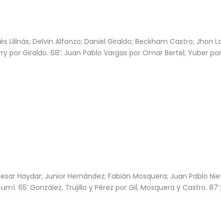
és Llilnás; Delvin Alfonzo; Daniel Giraldo; Beckham Castro; Jhon 
ry por Giraldo. 68’: Juan Pablo Vargas por Omar Bertel; Yuber po
Cesar Haydar; Junior Hernández; Fabián Mosquera; Juan Pablo Ni
umí. 65’ González, Trujillo y Pérez por Gil, Mosquera y Castro. 87