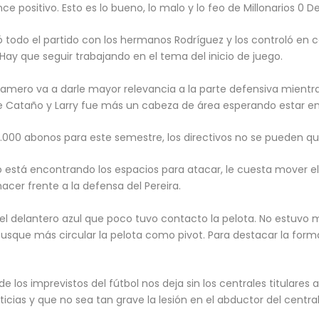
 positivo. Esto es lo bueno, lo malo y lo feo de Millonarios 0 De
 todo el partido con los hermanos Rodríguez y los controló en c
Hay que seguir trabajando en el tema del inicio de juego.
 Gamero va a darle mayor relevancia a la parte defensiva mientra
 Cataño y Larry fue más un cabeza de área esperando estar en l
.000 abonos para este semestre, los directivos no se pueden qu
o está encontrando los espacios para atacar, le cuesta mover el
hacer frente a la defensa del Pereira.
el delantero azul que poco tuvo contacto la pelota. No estuvo m
que más circular la pelota como pivot. Para destacar la forma
e los imprevistos del fútbol nos deja sin los centrales titulares
ias y que no sea tan grave la lesión en el abductor del central