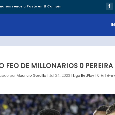
lonarios vence a Pasto en El Campín
IN
O FEO DE MILLONARIOS 0 PEREIRA 
icado por
Mauricio Gordillo
|
Jul 24, 2023
|
Liga BetPlay
|
0
|