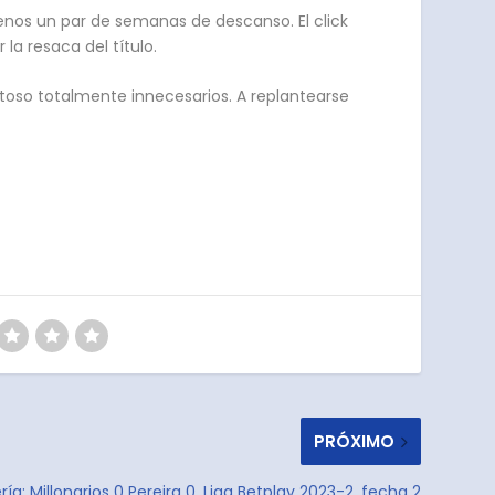
enos un par de semanas de descanso. El click
la resaca del título.
toso totalmente innecesarios. A replantearse
PRÓXIMO
ría: Millonarios 0 Pereira 0, Liga Betplay 2023-2, fecha 2