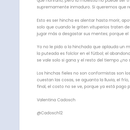
que honrarlo, pero la molestia no puede ser t
supremamente inmaduro. Si queremos que re
Esto es ser hincha es alentar hasta morir, a
solo que cuando le griten vituperios traten 
jugar más a desgastar sus mentes; porque el
Yo no le pido a la hinchada que aplauda un m
la puteada es folclor en el fútbol; el abandon
se vale solo si gana y el resto del tiempo ¿no
Los hinchas fieles no son conformistas son lo
cuestan las cosas, se aguanta la lluvia, el frí
final, el costo no se ve, porque ya está pago po
Valentina Cadosch
@Cadosch12