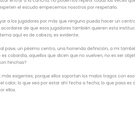
ratar entrar a la cancha; no podemos repetir todas las veces qu
speten el escudo empecemos nosotros por respetarlo.
poyar a los jugadores por más que ninguno pueda hacer un centro
de acordarse de que esos jugadores también quieren esta instit
 tema aquí es de cabeza, es evidente.
al pase, un pésimo centro, una horrenda definición, a mi tambié
o es cobardía, aquellos que dicen que no vuelven, no es ser objet
 son hinchas?
s más exigentes, porque ellos soportan los malos tragos con eso
o, el calor, lo que sea por estar ahí fecha a fecha; lo que pasa 
r ellos.