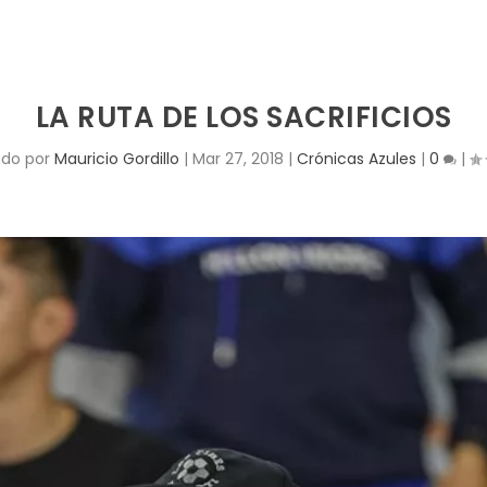
LA RUTA DE LOS SACRIFICIOS
ado por
Mauricio Gordillo
|
Mar 27, 2018
|
Crónicas Azules
|
0
|