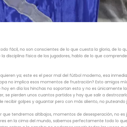
o fácil, no son conscientes de lo que cuesta la gloria, de lo que
a disciplina física de los jugadores, hablo de lo que comprende
 quieren ya; este es el peor mal del fútbol moderno, esa inmedi
pa no implica esos momentos de frustración? Esto amigos míos
 hoy en día los hinchas no soportan esto y no es únicamente l
yer, se pierden unos cuantos partidos y hay que salir a destroza
d de recibir golpes y aguantar pero con más aliento, no puteando 
 que tendremos altibajos, momentos de desesperación, no es j
res en la cima del mundo, sabemos perfectamente todo lo que p