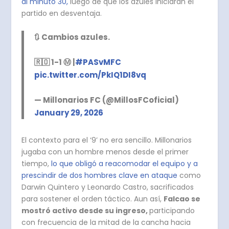
al minuto 30,
luego de que los azules iniciaran el
partido en desventaja.
🔃 Cambios azules.
🇷🇴 1-1 Ⓜ️ |
#PASvMFC
pic.twitter.com/PkIQ1DI8vq
— Millonarios FC (@MillosFCoficial)
January 29, 2026
El contexto para el ‘9’ no era sencillo. Millonarios
jugaba con un hombre menos desde el primer
tiempo,
lo que obligó a reacomodar el equipo y a
prescindir de dos hombres clave en ataque
como
Darwin Quintero y Leonardo Castro, sacrificados
para sostener el orden táctico. Aun así,
Falcao se
mostró activo desde su ingreso,
participando
con frecuencia de la mitad de la cancha hacia