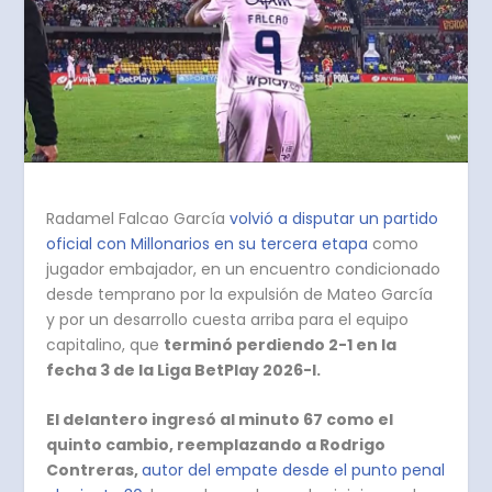
Radamel Falcao García
volvió a disputar un partido
oficial con Millonarios en su tercera etapa
como
jugador embajador, en un encuentro condicionado
desde temprano por la expulsión de Mateo García
y por un desarrollo cuesta arriba para el equipo
capitalino, que
terminó perdiendo 2-1 en la
fecha 3 de la Liga BetPlay 2026-I.
El delantero ingresó al minuto 67 como el
quinto cambio, reemplazando a Rodrigo
Contreras,
autor del empate desde el punto penal