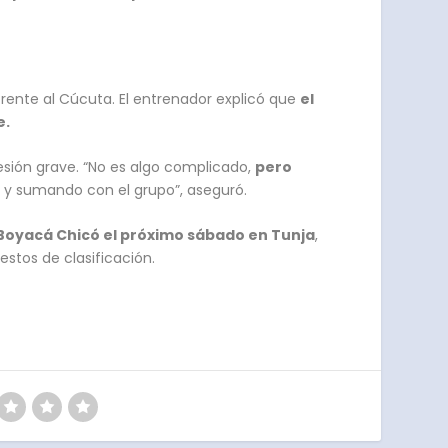
 frente al Cúcuta. El entrenador explicó que
el
e.
esión grave. “No es algo complicado,
pero
 y sumando con el grupo”, aseguró.
a Boyacá Chicó el próximo sábado en Tunja
,
stos de clasificación.