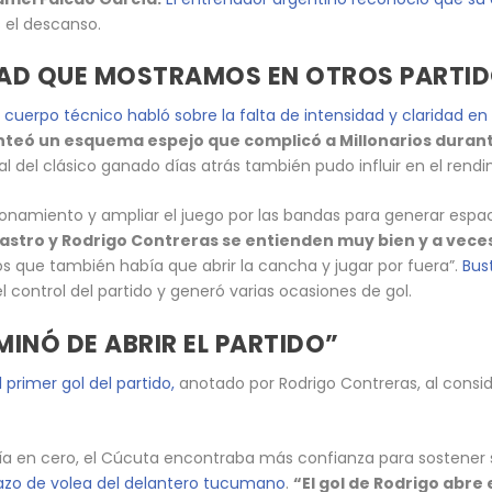
s el descanso.
DAD QUE MOSTRAMOS EN OTROS PARTI
 cuerpo técnico habló sobre la falta de intensidad y claridad en 
lanteó un esquema espejo que complicó a Millonarios durant
el clásico ganado días atrás también pudo influir en el rendimi
icionamiento y ampliar el juego por las bandas para generar espa
astro y Rodrigo Contreras se entienden muy bien y a vece
 que también había que abrir la cancha y jugar por fuera”.
Bus
 control del partido y generó varias ocasiones de gol.
MINÓ DE ABRIR EL PARTIDO”
 primer gol del partido,
anotado por Rodrigo Contreras, al consi
ía en cero, el Cúcuta encontraba más confianza para sostener
azo de volea del delantero tucumano
.
“El gol de Rodrigo abre 