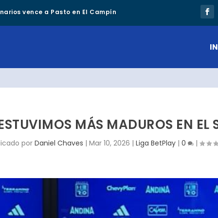
lonarios vence a Pasto en El Campín
IN
«ESTUVIMOS MÁS MADUROS EN EL
licado por
Daniel Chaves
|
Mar 10, 2026
|
Liga BetPlay
|
0
|