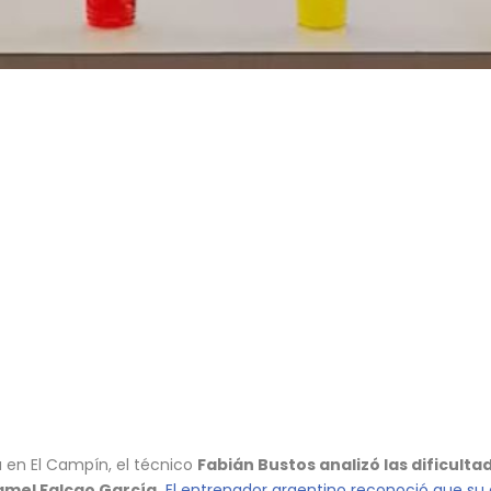
a en El Campín, el técnico
Fabián Bustos analizó las dificulta
amel Falcao García.
El entrenador argentino reconoció que su