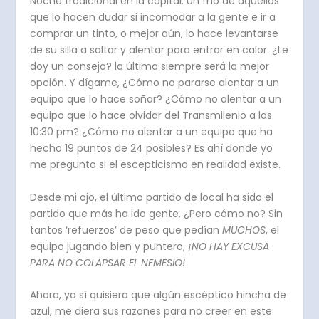
Noche tradicional en la capital. Un frío de aquellos
que lo hacen dudar si incomodar a la gente e ir a
comprar un tinto, o mejor aún, lo hace levantarse
de su silla a saltar y alentar para entrar en calor. ¿Le
doy un consejo? la última siempre será la mejor
opción. Y dígame, ¿Cómo no pararse alentar a un
equipo que lo hace soñar? ¿Cómo no alentar a un
equipo que lo hace olvidar del Transmilenio a las
10:30 pm? ¿Cómo no alentar a un equipo que ha
hecho 19 puntos de 24 posibles? Es ahí donde yo
me pregunto si el escepticismo en realidad existe.
Desde mi ojo, el último partido de local ha sido el
partido que más ha ido gente. ¿Pero cómo no? Sin
tantos ‘refuerzos’ de peso que pedían
MUCHOS
, el
equipo jugando bien y puntero,
¡NO HAY EXCUSA
PARA NO COLAPSAR EL NEMESIO!
Ahora, yo sí quisiera que algún escéptico hincha de
azul, me diera sus razones para no creer en este