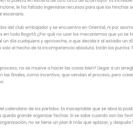
en la puesta en escena de otro circo de la Dimayor. Es increíble
ione, le ha faltado ingeniarse recursos para que los hinchas s
l escenario.
idos del club embajador y se encuentra en Oriental, ni por aso
as en todo Bogotá ¿Por qué no usar los mecanismos que ya se 
l un día cualquiera y aproveche, a que decida ir al estadio un 
r o solo el hecho de la incompetencia absoluta. Están los punto
 proceso, no se mueve a hacer las cosas bien? Llegar a un arregl
en las finales, como incentivo; que vendan el proceso, pero cre
o.
el calendario de los partidos. Es inaceptable que se abra la posi
les queda grande organizar fechas. Si se sabe cuando son las fe
rganización, no se tiene un plan B más que aplazar, y después