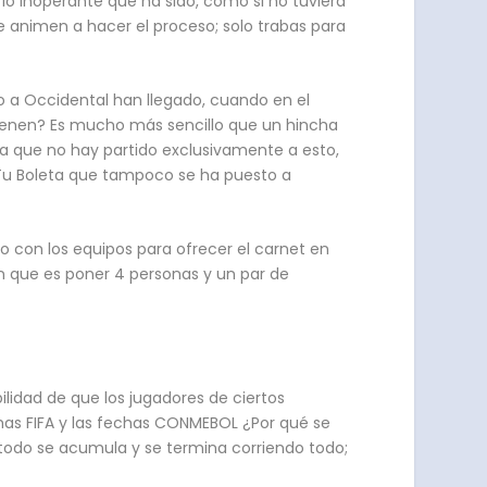
 lo inoperante que ha sido, como si no tuviera
e animen a hacer el proceso; solo trabas para
mo a Occidental han llegado, cuando en el
tienen? Es mucho más sencillo que un hincha
día que no hay partido exclusivamente a esto,
s Tu Boleta que tampoco se ha puesto a
o con los equipos para ofrecer el carnet en
en que es poner 4 personas y un par de
bilidad de que los jugadores de ciertos
chas FIFA y las fechas CONMEBOL ¿Por qué se
 todo se acumula y se termina corriendo todo;