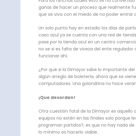
Para los hinchas azules esto se ha convertido 
ganas de hacer un proceso que realmente func
que se viva con el miedo de no poder entrar a
Un solo punto hay en estadio los días de part
caso azul ya se cuenta con una red de tiend
pase por la tienda azul en un centro comercia
no se si es falta de viveza del ente regulado
funcionar ahí.
¿Por qué si la Dimayor sabe lo importante del
algún arreglo de boletería, ahora que se vien
computadores. Una golondrina no hace veran
¡Que desorden!
Otra cuestión fatal de la Dimayor es aquello d
equipos no estén en las finales solo porque 
programan partidos?, es que no hay nada de o
lo mínimo es hacerlo viable.