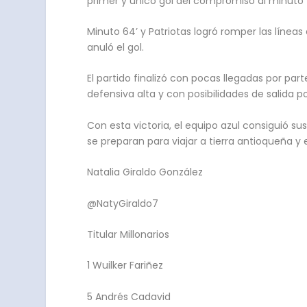
primer y único gol del compromiso al minuto 
Minuto 64’ y Patriotas logró romper las línea
anuló el gol.
El partido finalizó con pocas llegadas por par
defensiva alta y con posibilidades de salida 
Con esta victoria, el equipo azul consiguió su
se preparan para viajar a tierra antioqueña y
Natalia Giraldo González
@NatyGiraldo7
Titular Millonarios
1 Wuilker Fariñez
5 Andrés Cadavid