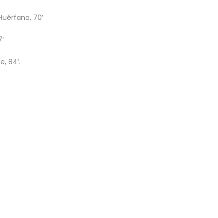
Huérfano, 70’
7’
e, 84’.