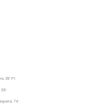
a, 38’ PT.
 56’.
squera, 74’.