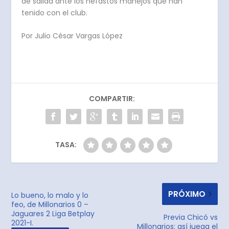
de salida ante los nefastos manejos que han
tenido con el club.
Por Julio César Vargas López
COMPARTIR:
TASA:
PRÓXIMO
Lo bueno, lo malo y lo
feo, de Millonarios 0 –
Jaguares 2 Liga Betplay
Previa Chicó vs
2021-I.
Millonarios: así juega el