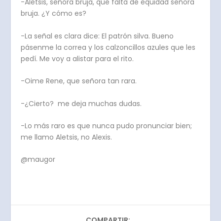
-Aletsis, señora bruja, que falta de equidad señora
bruja. ¿Y cómo es?
-La señal es clara dice: El patrón silva. Bueno
pásenme la correa y los calzoncillos azules que les
pedí. Me voy a alistar para el rito.
-Oime Rene, que señora tan rara.
-¿Cierto? me deja muchas dudas.
-Lo más raro es que nunca pudo pronunciar bien;
me llamo Aletsis, no Alexis.
@maugor
COMPARTIR: