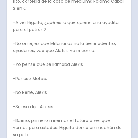
rito, cortesía de la casa de médiums Paloma Cabal
S en C.
-A ver Higuita, ¿qué es lo que quiere, una ayudita
para el patrón?
-No ome, es que Millonarios no la tiene adentro,
ayúdenos, vea que Aletsis ya ni come.
-Yo pensé que se llamaba Alexis.
-Por eso Aletsis.
-No René, Alexis
-Sí, eso dije, Aletsis.
-Bueno, primero miremos el futuro a ver que
vemos para ustedes. Higuita deme un mechón de
su pelo.