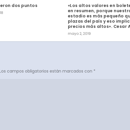
ieron dos puntos
«Los altos valores en bolet
en resumen, porque nuestr
018
estadio es más pequeño qu
plazas del país y eso impli
precios más altos». Cesar 
mayo 2, 2019
Los campos obligatorios están marcados con
*