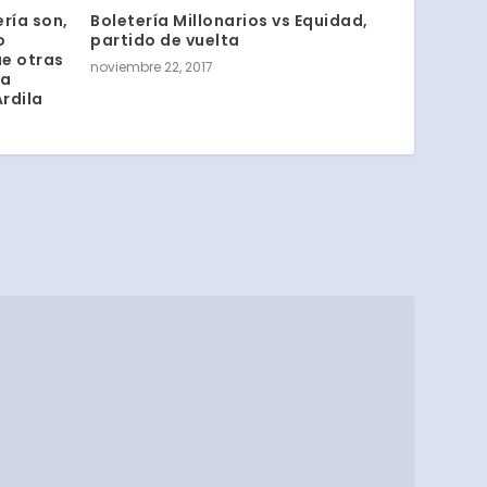
ería son,
Boletería Millonarios vs Equidad,
o
partido de vuelta
e otras
noviembre 22, 2017
ca
Ardila