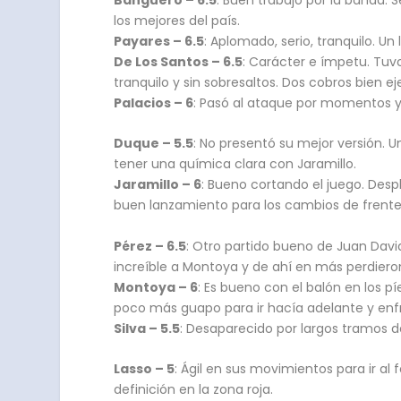
los mejores del país.
Payares – 6.5
: Aplomado, serio, tranquilo. Un
De Los Santos – 6.5
: Carácter e ímpetu. Tuvo
tranquilo y sin sobresaltos. Dos cobros bien 
Palacios – 6
: Pasó al ataque por momentos 
Duque – 5.5
: No presentó su mejor versión.
tener una química clara con Jaramillo.
Jaramillo – 6
: Bueno cortando el juego. Despl
buen lanzamiento para los cambios de frente
Pérez – 6.5
: Otro partido bueno de Juan Davi
increíble a Montoya y de ahí en más perdieron
Montoya – 6
: Es bueno con el balón en los pí
poco más guapo para ir hacía adelante y enfre
Silva – 5.5
: Desaparecido por largos tramos d
Lasso – 5
: Ágil en sus movimientos para ir al
definición en la zona roja.