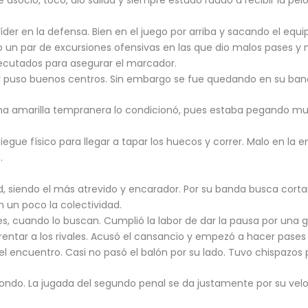
 líder en la defensa. Bien en el juego por arriba y sacando el equi
 un par de excursiones ofensivas en las que dio malos pases y no
ejecutados para asegurar el marcador.
y puso buenos centros. Sin embargo se fue quedando en su ban
 Una amarilla tempranera lo condicionó, pues estaba pegando m
iegue físico para llegar a tapar los huecos y correr. Malo en la 
.
d, siendo el más atrevido y encarador. Por su banda busca cortar
 un poco la colectividad.
es, cuando lo buscan. Cumplió la labor de dar la pausa por una gr
ntar a los rivales. Acusó el cansancio y empezó a hacer pases fá
el encuentro. Casi no pasó el balón por su lado. Tuvo chispazo
 fondo. La jugada del segundo penal se da justamente por su veloc