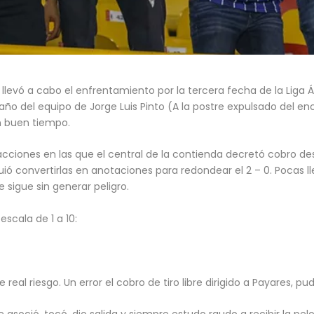
llevó a cabo el enfrentamiento por la tercera fecha de la Liga Ág
el año del equipo de Jorge Luis Pinto (A la postre expulsado del 
un buen tiempo.
cciones en las que el central de la contienda decretó cobro des
uió convertirlas en anotaciones para redondear el 2 – 0. Pocas 
 sigue sin generar peligro.
escala de 1 a 10:
real riesgo. Un error el cobro de tiro libre dirigido a Payares, pud
e asoció, tocó, dio salida y siempre estudo raudo a recibir la pel