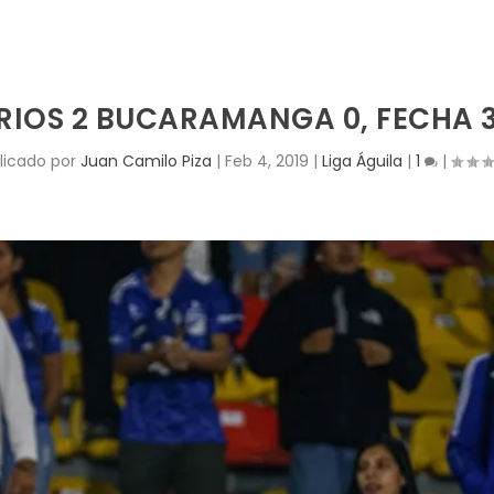
IOS 2 BUCARAMANGA 0, FECHA 3 
licado por
Juan Camilo Piza
|
Feb 4, 2019
|
Liga Águila
|
1
|