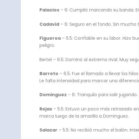
Palacios
– 6: Cumplió marcando su banda. En
Cadavid
– 6: Seguro en el fondo. Sin mucho 
Figueroa
– 5.5: Confiable en su labor. Hizo b
peligro.
Bertel – 6.5: Dominó al extremo rival. Muy se
Barreto
– 6.5: Fue el llamado a llevar los 
Le falta intensidad para marcar una diferenc
Dominguez
– 6: Tranquilo para salir jugand
Rojas
– 5.5: Estuvo un poco más retrasado en 
marca luego de la amarilla a Dominguez.
Salazar
– 5.5: No recibió mucho el balón. In