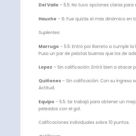
Del Valle
– 5.5: No tuvo opciones claras para d
Hauche
– 6: Fue quizás el más dinámico en l
Suplentes
:
Marrugo
– 5.5: Entró por Barreto a cumplir la
Puso un par de pelotas buenas que los de ad
Lopez
– Sin calificación: Entró bien a atacar
Quiñones
– Sin calificación: Con su ingreso
Actitud.
Equipo
– 5.5: Se trabajó para obtener un mejo
peleados con el gol.
Calificaciones individuales sobre 10 puntos.