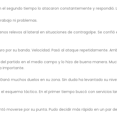
 el segundo tiempo lo atacaron constantemente y respondió. Le
trabajo ni problemas.
uenos relevos al lateral en situaciones de contragolpe. Se confi
guro por su banda. Velocidad. Pasó al ataque repetidamente. Amb
hilos del partido en el medio campo y lo hizo de buena manera.
ia importante.
o. Ganó muchos duelos en su zona. Sin duda ha levantado su nivel
el esquema táctico. En el primer tiempo buscó con servicios larg
tentó moverse por su punta. Pudo decidir más rápido en un par d