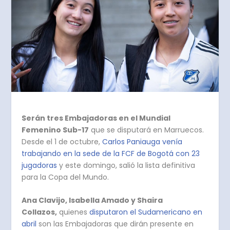
Serán tres Embajadoras en el Mundial
Femenino Sub-17
que se disputará en Marruecos.
Desde el 1 de octubre,
Carlos Paniauga venía
trabajando en la sede de la FCF de Bogotá con 23
jugadoras
y este domingo, salió la lista definitiva
para la Copa del Mundo.
Ana Clavijo, Isabella Amado y Shaira
Collazos,
quienes
disputaron el Sudamericano en
abril
son las Embajadoras que dirán presente en