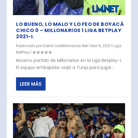
LO BUENO, LO MALO Y LO FEO DE BOYACÁ
CHICO 0 – MILLONARIOS 1 LIGA BETPLAY
2021-I.
Publicado por
Editor LosMillonarios.Net
|
Mar 5, 2021
|
Liga
BetPlay
|
Noveno partido de Millonarios en la Liga Betplay-I.
El equipo embajador viajó a Tunja para jugar...
LEER MÁS