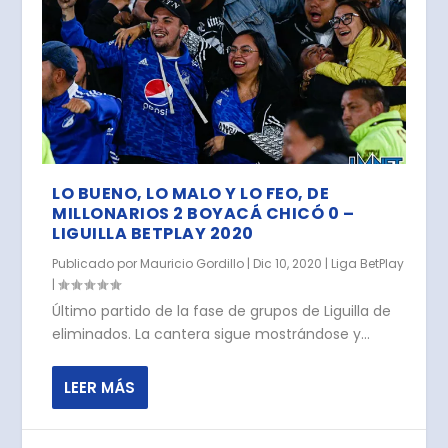
LO BUENO, LO MALO Y LO FEO, DE
MILLONARIOS 2 BOYACÁ CHICÓ 0 –
LIGUILLA BETPLAY 2020
Publicado por
Mauricio Gordillo
|
Dic 10, 2020
|
Liga BetPlay
|
Último partido de la fase de grupos de Liguilla de
eliminados. La cantera sigue mostrándose y...
LEER MÁS