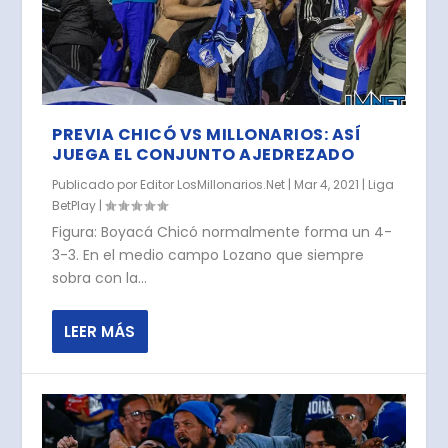
PREVIA CHICÓ VS MILLONARIOS: ASÍ
JUEGA EL CONJUNTO AJEDREZADO
Publicado por
Editor LosMillonarios.Net
|
Mar 4, 2021
|
Liga
BetPlay
|
Figura: Boyacá Chicó normalmente forma un 4-
3-3. En el medio campo Lozano que siempre
sobra con la...
LEER MÁS