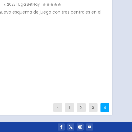
l 17, 2023
|
Liga BetPlay
|
 nuevo esquema de juego con tres centrales en el
1
2
3
4