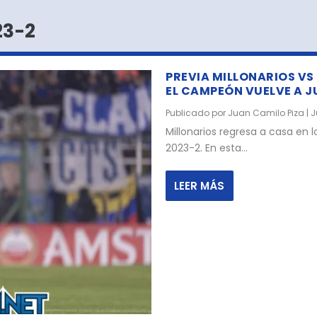
23-2
PREVIA MILLONARIOS VS
EL CAMPEÓN VUELVE A J
Publicado por
Juan Camilo Piza
|
J
Millonarios regresa a casa en l
2023-2. En esta...
LEER MÁS