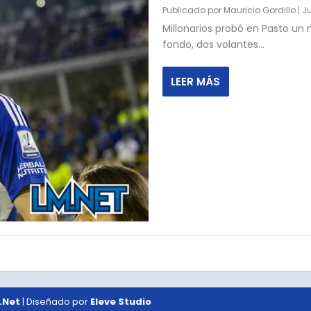
Publicado por
Mauricio Gordillo
|
Ju
Millonarios probó en Pasto un
fondo, dos volantes...
LEER MÁS
.Net
| Diseñado por
Eleve Studio