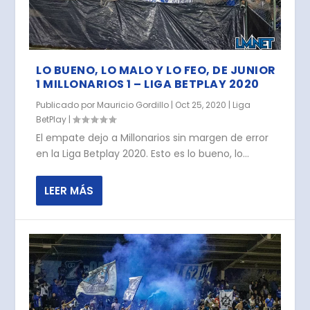
LO BUENO, LO MALO Y LO FEO, DE JUNIOR
1 MILLONARIOS 1 – LIGA BETPLAY 2020
Publicado por
Mauricio Gordillo
|
Oct 25, 2020
|
Liga
BetPlay
|
El empate dejo a Millonarios sin margen de error
en la Liga Betplay 2020. Esto es lo bueno, lo...
LEER MÁS