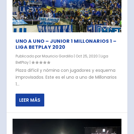
UNO A UNO – JUNIOR 1 MILLONARIOS 1 –
LIGA BETPLAY 2020
Publicado por
Mauricio Gordillo
|
Oct 25, 2020
|
Liga
BetPlay
|
Plaza difícil y nómina con jugadores y esquema
improvisados. Este es el uno a uno de Millonarios
1...
LEER MÁS