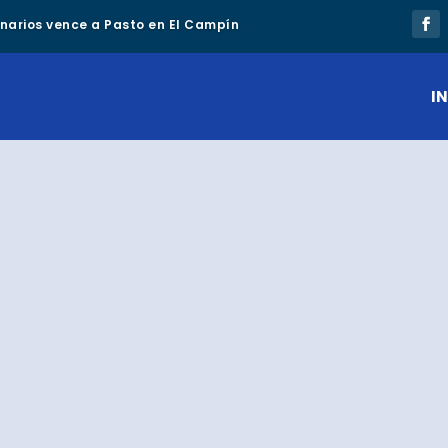
lonarios vence a Pasto en El Campín
IN