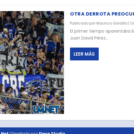
OTRA DERROTA PREOCU
Publicado por
Mauricio Gordillo
|
Oc
El primer tiempo aparentaba b
Juan David Pérez...
LEER MÁS
.Net
| Diseñado por
Eleve Studio