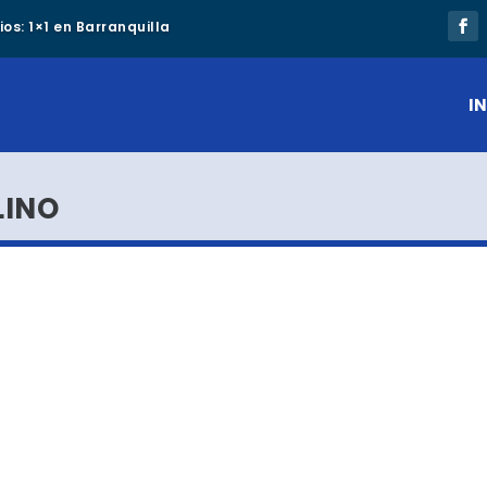
os: 1×1 en Barranquilla
IN
LINO