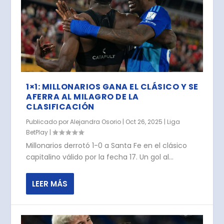
1×1: MILLONARIOS GANA EL CLÁSICO Y SE
AFERRA AL MILAGRO DE LA
CLASIFICACIÓN
Publicado por
Alejandra Osorio
|
Oct 26, 2025
|
Liga
BetPlay
|
Millonarios derrotó 1-0 a Santa Fe en el clásico
capitalino válido por la fecha 17. Un gol al...
LEER MÁS