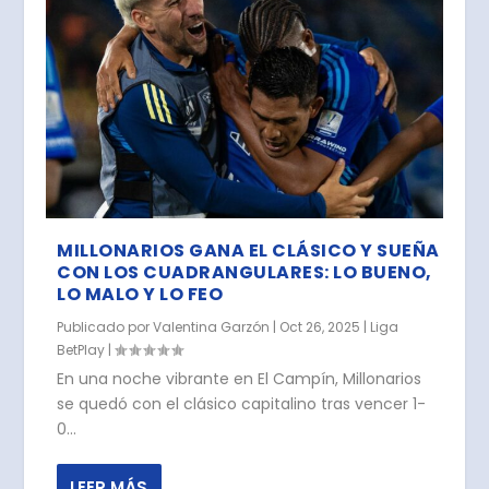
MILLONARIOS GANA EL CLÁSICO Y SUEÑA
CON LOS CUADRANGULARES: LO BUENO,
LO MALO Y LO FEO
Publicado por
Valentina Garzón
|
Oct 26, 2025
|
Liga
BetPlay
|
En una noche vibrante en El Campín, Millonarios
se quedó con el clásico capitalino tras vencer 1-
0...
LEER MÁS