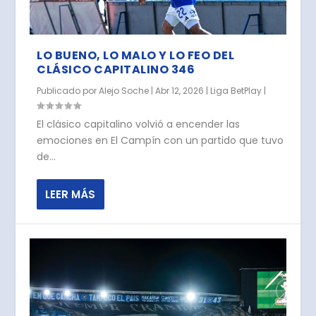
LO BUENO, LO MALO Y LO FEO DEL
CLÁSICO CAPITALINO 346
Publicado por
Alejo Soche
|
Abr 12, 2026
|
Liga BetPlay
|
El clásico capitalino volvió a encender las
emociones en El Campín con un partido que tuvo
de...
LEER MÁS