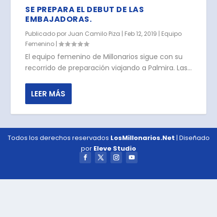
SE PREPARA EL DEBUT DE LAS
EMBAJADORAS.
Publicado por
Juan Camilo Piza
|
Feb 12, 2019
|
Equipo
Femenino
|
El equipo femenino de Millonarios sigue con su
recorrido de preparación viajando a Palmira. Las...
LEER MÁS
Todos los derechos reservados
LosMillonarios.Net
| Diseñado
por
Eleve Studio