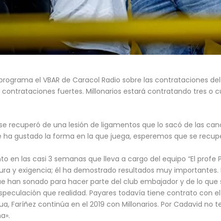
programa el VBAR de Caracol Radio sobre las contrataciones del
s contrataciones fuertes. Millonarios estará contratando tres o
.
e recuperó de una lesión de ligamentos que lo sacó de las canc
le ha gustado la forma en la que juega, esperemos que se recupe
nto en las casi 3 semanas que lleva a cargo del equipo “El profe 
ura y exigencia; él ha demostrado resultados muy importantes
 han sonado para hacer parte del club embajador y de lo que s
peculación que realidad. Payares todavía tiene contrato con e
ua, Faríñez continúa en el 2019 con Millonarios. Por Cadavid no 
a».