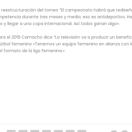
a reestructuración del torneo “El campeonato habrá que rediseñ
ompetencia durante tres meses y medio; eso es antideportivo. 
lgo y llegar a una copa internacional. Así todos ganan algo».
 el 2019 Camacho dice “La televisión va a producir un beneficio
 fútbol femenino «Tenemos un equipo femenino en alianza con 
l formato de la liga femenina.»