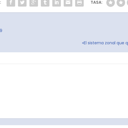
:
TASA:
19
«El sistema zonal que q