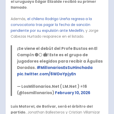
el uruguayo Édgar Elizalde recibió su primer
llamado
.
Además,
el chileno Rodrigo Ureña regresa a la
convocatoria tras pagar la fecha de sanción
pendiente por su expulsión ante Medellín
, y Jorge
Cabezas Hurtado reaparece en el listado.
¡Se viene el debút del Profe Bustos en El
Campín 🔵⚪ 🏟️! Este es el grupo de
jugadores elegidos para recibir a Águilas
Doradas. ️
#MillonariosEsSuHinchada
pic.twitter.com/6WDoYpjyEn
— LosMillonarios.Net ( LM.Net ) ⭐️16
(@losmillonarios)
February 10, 2026
Luis Matorel, de Bolívar, será el árbitro del
partido.
Jonathan Ballesteros y Cristian Villamizar