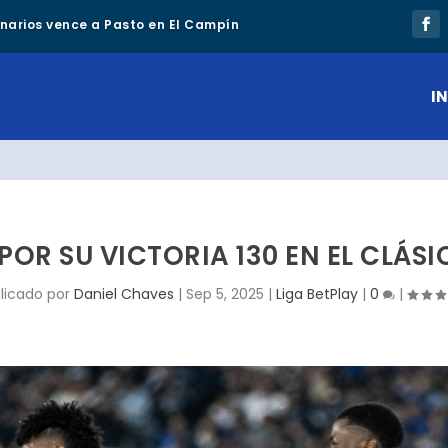
lonarios vence a Pasto en El Campín
IN
POR SU VICTORIA 130 EN EL CLÁS
licado por
Daniel Chaves
|
Sep 5, 2025
|
Liga BetPlay
|
0
|