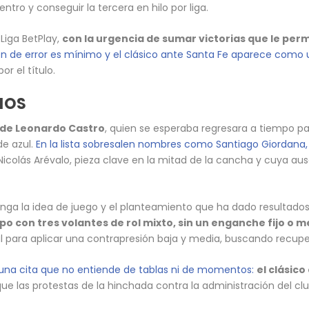
ntro y conseguir la tercera en hilo por liga.
a Liga BetPlay,
con la urgencia de sumar victorias que le permi
n de error es mínimo y el clásico ante Santa Fe aparece como u
r el título.
IOS
a de Leonardo Castro
, quien se esperaba regresara a tiempo pa
de azul.
En la lista sobresalen nombres como Santiago Giordana
icolás Arévalo, pieza clave en la mitad de la cancha y cuya ause
a la idea de juego y el planteamiento que ha dado resultados e
con tres volantes de rol mixto, sin un enganche fijo o 
rival para aplicar una contrapresión baja y media, buscando recupe
 una cita que no entiende de tablas ni de momentos:
el clásico
ue las protestas de la hinchada contra la administración del cl