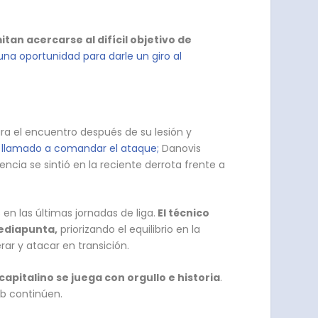
tan acercarse al difícil objetivo de
na oportunidad para darle un giro al
ra el encuentro después de su lesión y
, llamado a comandar el ataque;
Danovis
ncia se sintió en la reciente derrota frente a
n las últimas jornadas de liga.
El técnico
mediapunta,
priorizando el equilibrio en la
rar y atacar en transición.
 capitalino se juega con orgullo e historia
.
ub continúen.