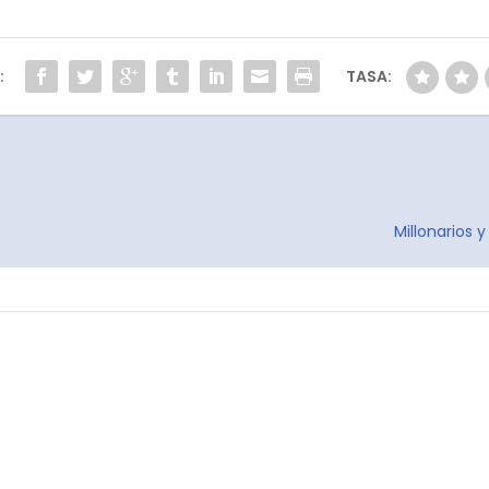
:
TASA:
Millonarios