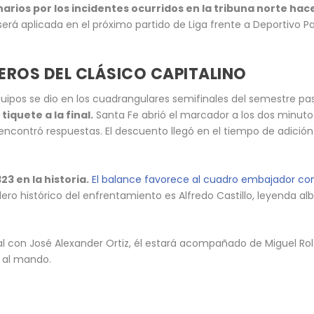
arios por los incidentes ocurridos en la tribuna norte hac
rá aplicada en el próximo partido de Liga frente a Deportivo Pa
EROS DEL CLÁSICO CAPITALINO
ipos se dio en los cuadrangulares semifinales del semestre p
tiquete a la final.
Santa Fe abrió el marcador a los dos minuto
ncontró respuestas. El descuento llegó en el tiempo de adición 
23 en la historia.
El balance favorece al cuadro embajador con 
ero histórico del enfrentamiento es Alfredo Castillo, leyenda albi
al con José Alexander Ortiz, él estará acompañado de Miguel Rol
z al mando.