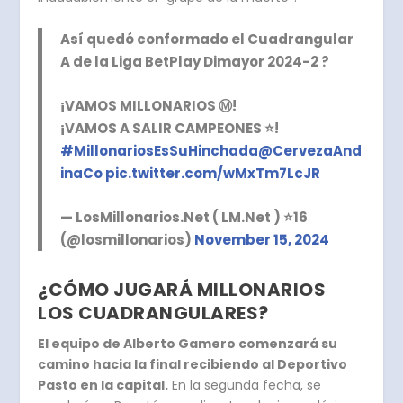
Así quedó conformado el Cuadrangular
A de la Liga BetPlay Dimayor 2024-2 ?
¡VAMOS MILLONARIOS Ⓜ️!
¡VAMOS A SALIR CAMPEONES ⭐️!
#MillonariosEsSuHinchada
@CervezaAnd
inaCo
pic.twitter.com/wMxTm7LcJR
— LosMillonarios.Net ( LM.Net ) ⭐️16
(@losmillonarios)
November 15, 2024
¿CÓMO JUGARÁ MILLONARIOS
LOS CUADRANGULARES?
El equipo de Alberto Gamero comenzará su
camino hacia la final recibiendo al Deportivo
Pasto en la capital.
En la segunda fecha, se