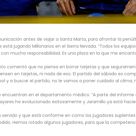
unicación antes de viajar a Santa Marta, para afrontar la penúlt
se está jugando Millonarios en el Sierra Nevada. “Todos los equip
con mucha responsabilidad. Es una plaza en la que me encanta ju
, Pinto comentó que no piensa en borrar tarjetas y que segurame
iensen en tarjetas, ni nada de eso. El partido del sábado es co
ol y a buscar el partido, no le vamos a poner cuidado al clima, ni
se encuentran en el departamento médico. “A parte del inform
 Payares ha evolucionado exitosamente y Jaramillo ya está haci
n servido y que está conforme en como los jugadores suplentes
pondido. Hemos rotado algunos jugadores, para que la competenc