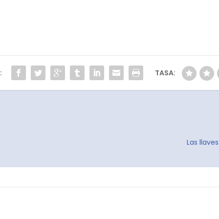
:
TASA:
Las llave