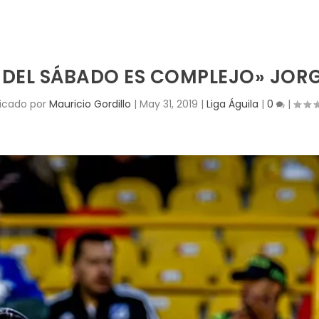
 DEL SÁBADO ES COMPLEJO» JORG
licado por
Mauricio Gordillo
|
May 31, 2019
|
Liga Águila
|
0
|