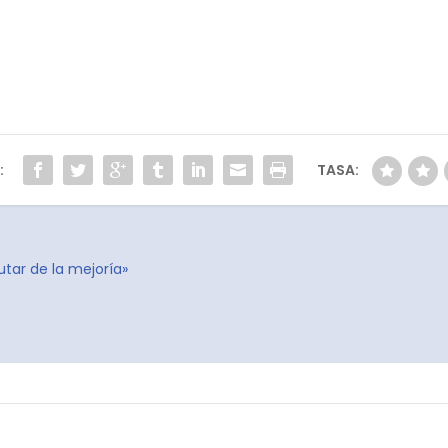
:
TASA:
tar de la mejoría»