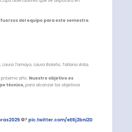
 Copa Libertadores que se disputará en
refuerzos del equipo para este semestre
.
, Laura Tamayo, Laura Bolaño, Tatiana Ariza,
l próximo año.
Nuestro objetivo es
rpo técnico,
para alcanzar los objetivos
ras2025
⚽?
pic.twitter.com/eE6j2bni2D