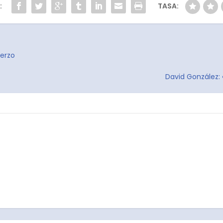
:
TASA:
uerzo
David González: