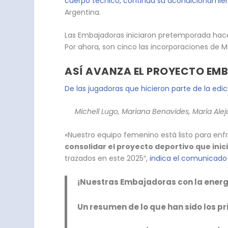
cuerpo técnico, continúa su acondicionamiento
Argentina.
Las Embajadoras iniciaron pretemporada hac
Por ahora, son cinco las incorporaciones de Mi
ASÍ AVANZA EL PROYECTO EM
De las jugadoras que hicieron parte de la edic
Michell Lugo, Mariana Benavides, María Alej
«Nuestro equipo femenino está listo para en
consolidar el proyecto deportivo que inic
trazados en este 2025″,
indica el comunicado e
¡Nuestras Embajadoras con la ener
Un resumen de lo que han sido los p