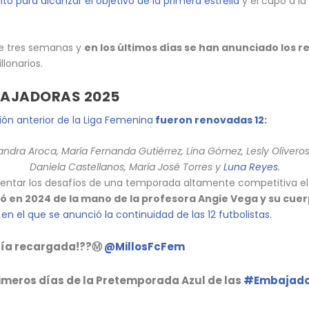
 para alcanzar el objetivo de la primera estrella
y el cupo a la
e tres semanas y
en los últimos días se han anunciado los 
llonarios.
BAJADORAS 2025
ión anterior de la Liga Femenina
fueron renovadas 12:
andra Aroca, María Fernanda Gutiérrez, Lina Gómez, Lesly Oliveros
Daniela Castellanos, María José Torres y
Luna Reyes
.
frentar los desafíos de una temporada altamente competitiva e
ió en 2024 de la mano de la profesora Angie Vega y su cue
n el que se anunció la continuidad de las 12 futbolistas.
gía recargada!??Ⓜ
@MillosFcFem
rimeros días de la Pretemporada Azul de las
#Embajado