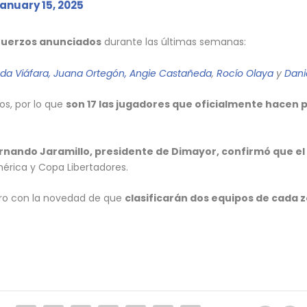
anuary 15, 2025
efuerzos anunciados
durante las últimas semanas:
da Viáfara, Juana Ortegón,
Angie Castañeda
,
Rocío Olaya
y
Dani
os, por lo que
son 17 las jugadores que oficialmente hacen 
rnando Jaramillo, presidente de Dimayor, confirmó que el
érica y Copa Libertadores.
ero con la novedad de que
clasificarán dos equipos de cada 