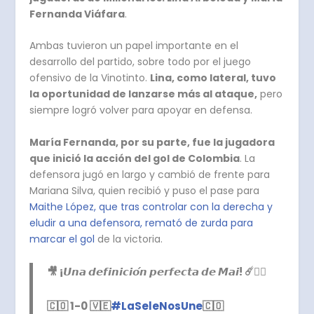
Fernanda Viáfara
.
Ambas tuvieron un papel importante en el
desarrollo del partido, sobre todo por el juego
ofensivo de la Vinotinto.
Lina, como lateral, tuvo
la oportunidad de lanzarse más al ataque,
pero
siempre logró volver para apoyar en defensa.
María Fernanda, por su parte, fue la jugadora
que inició la acción del gol de Colombia
. La
defensora jugó en largo y cambió de frente para
Mariana Silva, quien recibió y puso el pase para
Maithe López, que tras controlar con la derecha y
eludir a una defensora, remató de zurda para
marcar el gol
de la victoria.
🎥 ¡𝙐𝙣𝙖 𝙙𝙚𝙛𝙞𝙣𝙞𝙘𝙞𝙤́𝙣 𝙥𝙚𝙧𝙛𝙚𝙘𝙩𝙖 𝙙𝙚 𝙈𝙖𝙞! ☄️😮‍💨
🇨🇴 1-0 🇻🇪
#LaSeleNosUne
🇨🇴