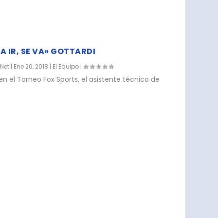
A IR, SE VA» GOTTARDI
.Net
|
Ene 26, 2018
|
El Equipo
|
en el Torneo Fox Sports, el asistente técnico de