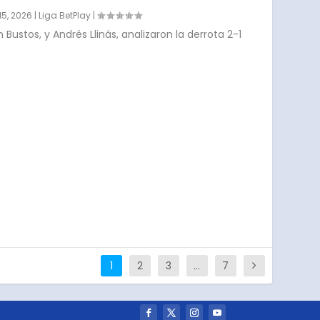
15, 2026
|
Liga BetPlay
|
n Bustos, y Andrés Llinás, analizaron la derrota 2-1
1
2
3
…
7