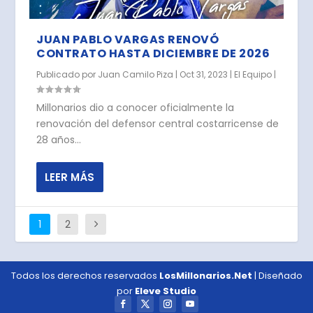
JUAN PABLO VARGAS RENOVÓ
CONTRATO HASTA DICIEMBRE DE 2026
Publicado por
Juan Camilo Piza
|
Oct 31, 2023
|
El Equipo
|
Millonarios dio a conocer oficialmente la
renovación del defensor central costarricense de
28 años...
LEER MÁS
1
2
Todos los derechos reservados
LosMillonarios.Net
| Diseñado
por
Eleve Studio