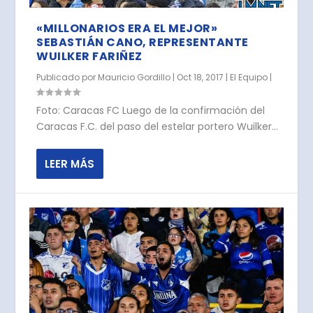
«MILLONARIOS ERA EL MEJOR»
SEBASTIÁN CANO, REPRESENTANTE
WUILKER FARIÑEZ
Publicado por
Mauricio Gordillo
|
Oct 18, 2017
|
El Equipo
|
Foto: Caracas FC Luego de la confirmación del
Caracas F.C. del paso del estelar portero Wuilker...
LEER MÁS