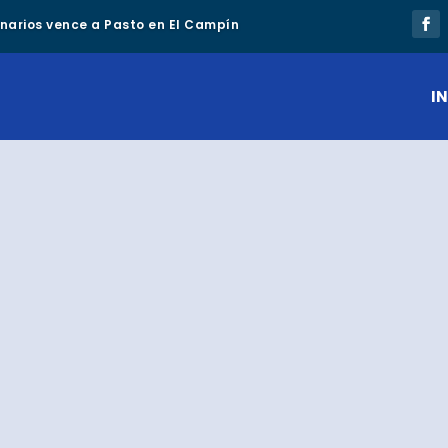
lonarios vence a Pasto en El Campín
IN