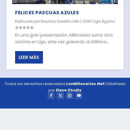
FELICES PASCUAS AZULES
Publicado por
Mauricio Gordillo
|
Abr 1, 2018
|
Liga Águila
|
En una gran presentación, Millonarios sumó otra
victoria en Liga, esta vez goleando al Atlético...
LEER MÁS
Todos los derechos reservados
LosMillonarios.Net
| Diseñado
por
Eleve Studio