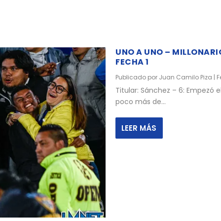
UNO A UNO – MILLONARI
FECHA 1
Publicado por
Juan Camilo Piza
|
F
Titular: Sánchez – 6: Empezó 
poco más de...
LEER MÁS