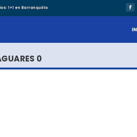
os: 1×1 en Barranquilla
IN
AGUARES 0