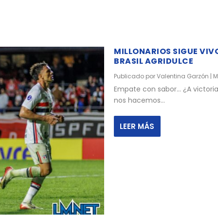
MILLONARIOS SIGUE VIV
BRASIL AGRIDULCE
Publicado por
Valentina Garzón
|
M
Empate con sabor… ¿A victoria
nos hacemos...
LEER MÁS