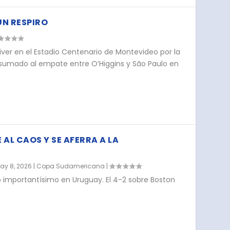
UN RESPIRO
 River en el Estadio Centenario de Montevideo por la
 sumado al empate entre O’Higgins y São Paulo en
AL CAOS Y SE AFERRA A LA
ay 8, 2026
|
Copa Sudamericana
|
fo importantísimo en Uruguay. El 4-2 sobre Boston