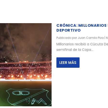
CRÓNICA: MILLONARIOS 
DEPORTIVO
Publicado por
Juan Camilo Piza
|
N
Millonarios recibió­ a Cúcuta D
semifinal de la Copa...
LEER MÁS