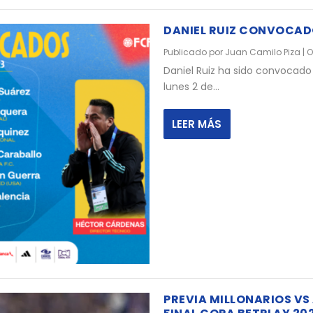
DANIEL RUIZ CONVOCADO
Publicado por
Juan Camilo Piza
|
O
Daniel Ruiz ha sido convocado 
lunes 2 de...
LEER MÁS
PREVIA MILLONARIOS VS