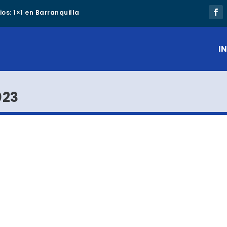
os: 1×1 en Barranquilla
IN
023