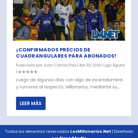
¡CONFIRMADOS PRECIOS DE
CUADRANGULARES PARA ABONADOS!
Publicado por
Juan Camilo Piza
|
Abr 30, 2019
|
Liga Águila
|
Luego de algunos días con algo de incertidumbre
y rumores al respecto, Millonarios, mediante su...
LEER MÁS
Todos los derechos reservados
LosMillonarios.Net
| Diseñado