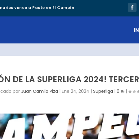
lonarios vence a Pasto en El Campín
IN
N DE LA SUPERLIGA 2024! TERCE
icado por
Juan Camilo Piza
|
Ene 24, 2024
|
Superliga
|
0
|