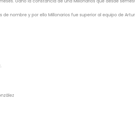
 meses. Ganó la constancia de una Millonarios que desde semest
es de nombre y por ello Millonarios fue superior al equipo de Artu
.
onzález