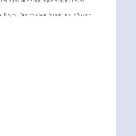
res atrás viene haciendo bien las cosas.
ro Reyes. ¡Qué motivación iniciar el año con