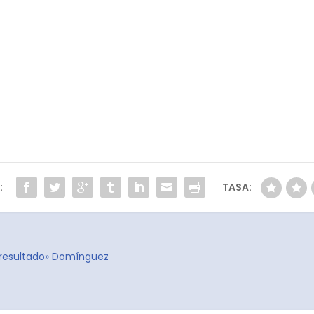
:
TASA:
 resultado» Domínguez