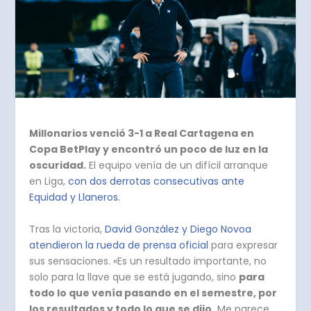
Millonarios venció 3-1 a Real Cartagena en
Copa BetPlay y encontró un poco de luz en la
oscuridad.
El equipo venía de un difícil arranque
en Liga,
con dos derrotas consecutivas ante
Equidad y Llaneros.
Tras la victoria,
David González y Diego Novoa
atendieron la rueda de prensa oficial
para expresar
sus sensaciones. «Es un resultado importante, no
solo para la llave que se está jugando, sino
para
todo lo que venía pasando en el semestre, por
los resultados y todo lo que se dijo.
Me parece