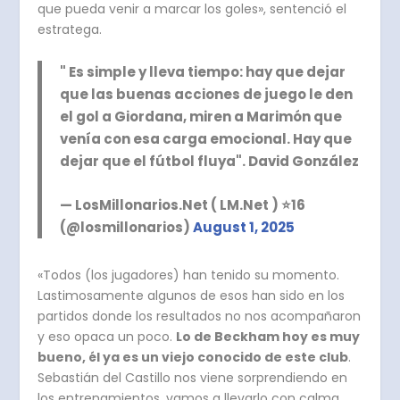
que pueda venir a marcar los goles», sentenció el
estratega.
" Es simple y lleva tiempo: hay que dejar
que las buenas acciones de juego le den
el gol a Giordana, miren a Marimón que
venía con esa carga emocional. Hay que
dejar que el fútbol fluya". David González
— LosMillonarios.Net ( LM.Net ) ⭐️16
(@losmillonarios)
August 1, 2025
«Todos (los jugadores) han tenido su momento.
Lastimosamente algunos de esos han sido en los
partidos donde los resultados no nos acompañaron
y eso opaca un poco.
Lo de Beckham hoy es muy
bueno, él ya es un viejo conocido de este club
.
Sebastián del Castillo nos viene sorprendiendo en
los entrenamientos, vamos a llevarlo con calma,