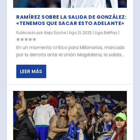
RAMÍREZ SOBRE LA SALIDA DE GONZÁLEZ:
«TENEMOS QUE SACAR ESTO ADELANTE»
Publicado por
Alejo Soche
|
Ago 21, 2025
|
Liga BetPlay
|
En un momento crítico para Millonarios, marcado
por la derrota ante el Unión Magdalena, la salida...
LEER MÁS