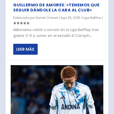
GUILLERMO DE AMORES: «TENEMOS QUE
SEGUIR DÁNDOLE LA CARA AL CLUB»
Publicado por
Daniel Chaves
|
Ago 25, 2025
|
Liga BetPlay
|
Millonarios volvió a sonreír en la Liga BetPlay tras
golear 3-0 a Junior en el estadio El Campín,...
LEER MÁS