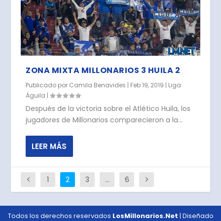
ZONA MIXTA MILLONARIOS 3 HUILA 2
Publicado por
Camila Benavides
|
Feb 19, 2019
|
Liga
Águila
|
Después de la victoria sobre el Atlético Huila, los
jugadores de Millonarios comparecieron a la...
LEER MÁS
1
2
3
…
6
Todos los derechos reservados
LosMillonarios.Net
| Diseñado