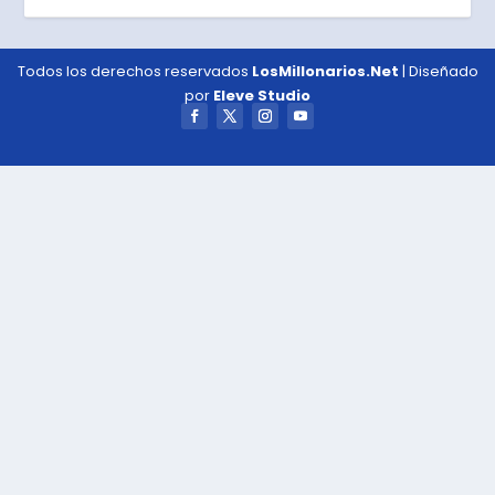
Todos los derechos reservados
LosMillonarios.Net
| Diseñado
por
Eleve Studio