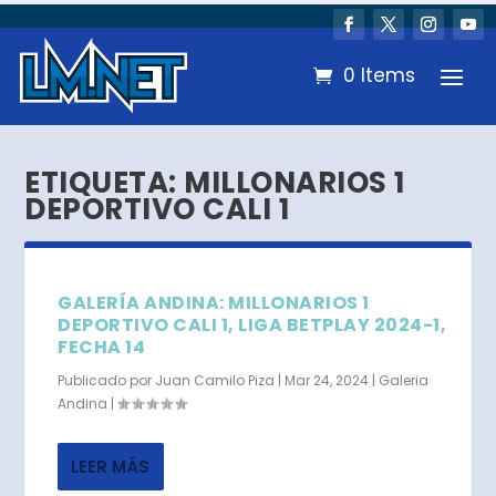
0 Items
ETIQUETA:
MILLONARIOS 1
DEPORTIVO CALI 1
GALERÍA ANDINA: MILLONARIOS 1
DEPORTIVO CALI 1, LIGA BETPLAY 2024-1,
FECHA 14
Publicado por
Juan Camilo Piza
|
Mar 24, 2024
|
Galeria
Andina
|
LEER MÁS