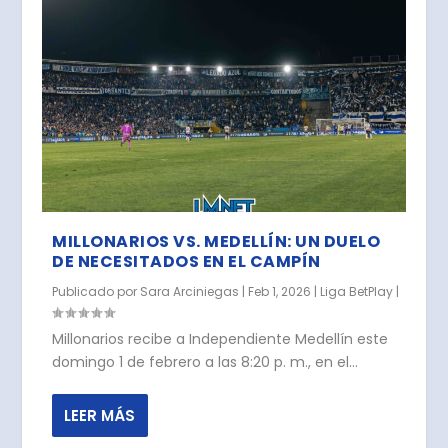
MILLONARIOS VS. MEDELLÍN: UN DUELO
DE NECESITADOS EN EL CAMPÍN
Publicado por
Sara Arciniegas
|
Feb 1, 2026
|
Liga BetPlay
|
Millonarios recibe a Independiente Medellín este
domingo 1 de febrero a las 8:20 p. m., en el...
LEER MÁS