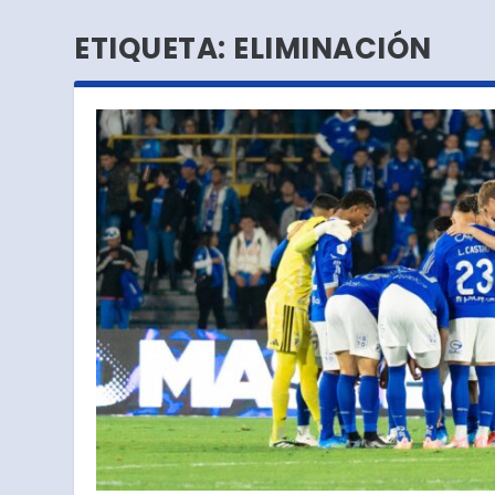
ETIQUETA:
ELIMINACIÓN