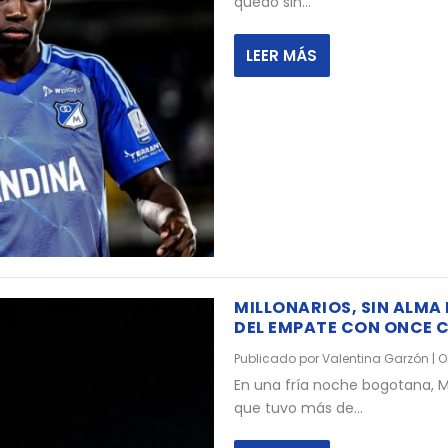
quedó sin...
LEER MÁS
MILLONARIOS, SIN ALMA 
DEL EMPATE CON ONCE 
Publicado por
Valentina Garzón
|
O
En una fría noche bogotana, M
que tuvo más de...