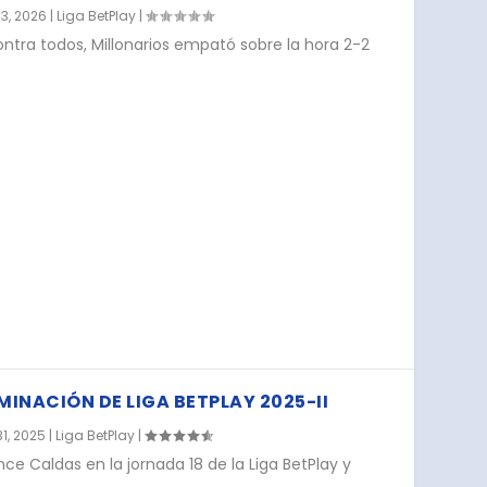
3, 2026
|
Liga BetPlay
|
ontra todos, Millonarios empató sobre la hora 2-2
MINACIÓN DE LIGA BETPLAY 2025-II
31, 2025
|
Liga BetPlay
|
e Caldas en la jornada 18 de la Liga BetPlay y