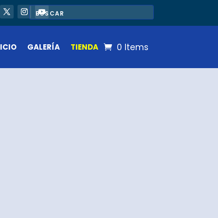
0 Items
ICIO
GALERÍA
TIENDA