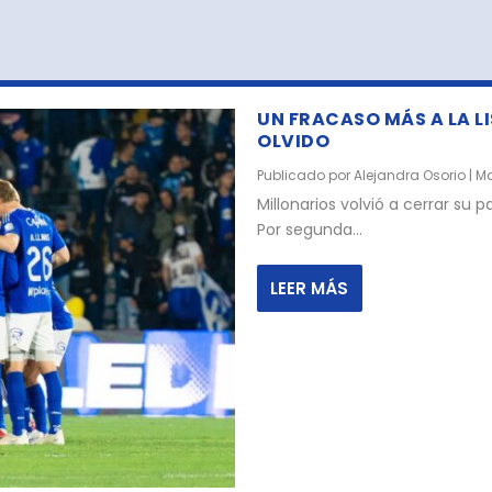
UN FRACASO MÁS A LA LI
OLVIDO
Publicado por
Alejandra Osorio
|
Ma
Millonarios volvió a cerrar su 
Por segunda...
LEER MÁS