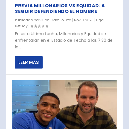
PREVIA MILLONARIOS VS EQUIDAD: A
SEGUIR DEFENDIENDO EL NOMBRE
Publicado por
Juan Camilo Piza
|
Nov 8, 2023
|
Liga
BetPlay
|
En esta última fecha, Millonarios y Equidad se
enfrentarán en el Estadio de Techo a las 7:30 de
la...
LEER MÁS