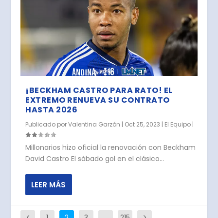
¡BECKHAM CASTRO PARA RATO! EL
EXTREMO RENUEVA SU CONTRATO
HASTA 2026
Publicado por
Valentina Garzón
|
Oct 25, 2023
|
El Equipo
|
Millonarios hizo oficial la renovación con Beckham
David Castro El sábado gol en el clásico...
LEER MÁS
1
2
3
…
215