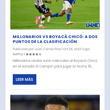
MILLONARIOS VS BOYACÁ CHICÓ: A DOS
PUNTOS DE LA CLASIFICACIÓN
Publicado por
Juan Camilo Piza
|
Oct 25, 2023
|
Liga
BetPlay
|
Millonarios recibe este miércoles al Boyacá Chicó
en el estadio El Campín para jugar la fecha 19...
LEER MÁS